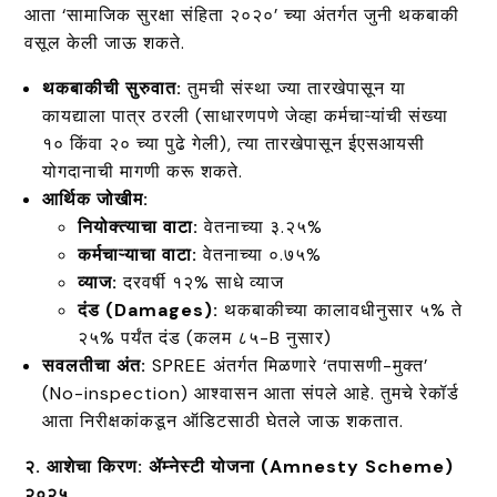
आता ‘सामाजिक सुरक्षा संहिता २०२०’ च्या अंतर्गत जुनी थकबाकी
वसूल केली जाऊ शकते.
थकबाकीची सुरुवात:
तुमची संस्था ज्या तारखेपासून या
कायद्याला पात्र ठरली (साधारणपणे जेव्हा कर्मचाऱ्यांची संख्या
१० किंवा २० च्या पुढे गेली), त्या तारखेपासून ईएसआयसी
योगदानाची मागणी करू शकते.
आर्थिक जोखीम:
नियोक्त्याचा वाटा:
वेतनाच्या ३.२५%
कर्मचाऱ्याचा वाटा:
वेतनाच्या ०.७५%
व्याज:
दरवर्षी १२% साधे व्याज
दंड (Damages):
थकबाकीच्या कालावधीनुसार ५% ते
२५% पर्यंत दंड (कलम ८५-B नुसार)
सवलतीचा अंत:
SPREE अंतर्गत मिळणारे ‘तपासणी-मुक्त’
(No-inspection) आश्वासन आता संपले आहे. तुमचे रेकॉर्ड
आता निरीक्षकांकडून ऑडिटसाठी घेतले जाऊ शकतात.
२. आशेचा किरण: ॲम्नेस्टी योजना (Amnesty Scheme)
२०२५