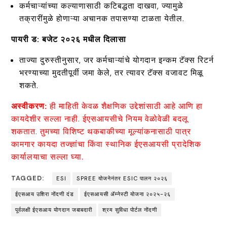
कर्मचाऱ्यांच्या कल्याणासाठी कटिबद्धता दाखवा, ज्यामुळे
तक्रारींमुळे होणाऱ्या अचानक तपासण्या टाळता येतील.
पायरी ड: बजेट २०२६ मधील दिलासा
ताज्या दुरुस्तीनुसार, जर कर्मचाऱ्यांचे योगदान इन्कम टॅक्स रिटर्न
भरण्याच्या मुदतीपूर्वी जमा केले, तर त्यावर टॅक्स वजावट मिळू
शकते.
अस्वीकरण
:
ही माहिती केवळ शैक्षणिक उद्देशांसाठी आहे आणि हा
कायदेशीर सल्ला नाही. ईएसआयसीचे नियम वेळोवेळी बदलू
शकतात. तुमच्या विशिष्ट थकबाकीच्या मूल्यांकनासाठी पात्र
कामगार कायदा तज्ज्ञांचा किंवा स्थानिक ईएसआयसी प्रादेशिक
कार्यालयाचा सल्ला घ्या.
TAGGED:
ESI
SPREE योजनेनंतर ESIC पालन २०२६
ईएसआय उशिरा नोंदणी दंड
ईएसआयसी ॲम्नेस्टी योजना २०२५-२६
पूर्वलक्षी ईएसआय योगदान जबाबदारी
श्रम सुविधा पोर्टल नोंदणी