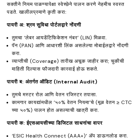
सक्तीने नियम पाळण्यापेक्षा स्वेच्छेने पालन करणे नेहमीच स्वस्त
पडते. खालीलप्रमाणे कृती करा:
पायरी अ: श्रम सुविधा पोर्टलद्वारे नोंदणी
तुमचा ‘लेबर आयडेंटिफिकेशन नंबर’ (LIN) मिळवा.
पॅन (PAN) आणि आधारशी लिंक असलेल्या मोबाईलद्वारे नोंदणी
करा.
व्याप्तीची (Coverage) तारीख अचूक जाहीर करा; चुकीची
माहिती दिल्यास फौजदारी कारवाई होऊ शकते.
पायरी ब: अंतर्गत ऑडिट (Internal Audit)
तुमचे मस्टर रोल आणि वेतन रजिस्टर तपासा.
कामगार कायद्यांमधील ‘५०% वेतन नियमा’चे (मूळ वेतन ≥ CTC
च्या ५०%) पालन होत असल्याची खात्री करा.
पायरी क: ईएसआयसीच्या डिजिटल साधनांचा वापर
‘ESIC Health Connect (AAA+)’ ॲप डाऊनलोड करा.