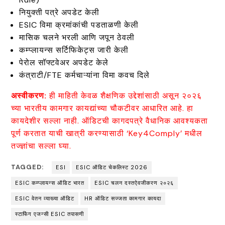
नियुक्ती पत्रे अपडेट केली
ESIC विमा क्रमांकांची पडताळणी केली
मासिक चलने भरली आणि जपून ठेवली
कम्प्लायन्स सर्टिफिकेट्स जारी केली
पेरोल सॉफ्टवेअर अपडेट केले
कंत्राटी/FTE कर्मचाऱ्यांना विमा कवच दिले
अस्वीकरण:
ही माहिती केवळ शैक्षणिक उद्देशांसाठी असून २०२६
च्या भारतीय कामगार कायद्यांच्या चौकटीवर आधारित आहे. हा
कायदेशीर सल्ला नाही. ऑडिटची कागदपत्रे वैधानिक आवश्यकता
पूर्ण करतात याची खात्री करण्यासाठी ‘Key4Comply’ मधील
तज्ज्ञांचा सल्ला घ्या.
TAGGED:
ESI
ESIC ऑडिट चेकलिस्ट 2026
ESIC कम्प्लायन्स ऑडिट भारत
ESIC चलन दस्तऐवजीकरण २०२६
ESIC वेतन व्याख्या ऑडिट
HR ऑडिट सज्जता कामगार कायदा
स्टाफिंग एजन्सी ESIC तपासणी