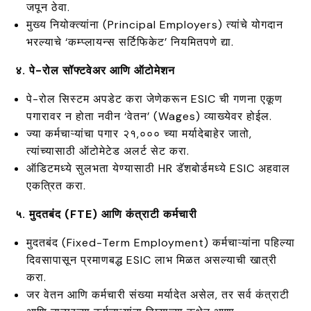
जपून ठेवा.
मुख्य नियोक्त्यांना (Principal Employers) त्यांचे योगदान
भरल्याचे ‘कम्प्लायन्स सर्टिफिकेट’ नियमितपणे द्या.
४. पे-रोल सॉफ्टवेअर आणि ऑटोमेशन
पे-रोल सिस्टम अपडेट करा जेणेकरून ESIC ची गणना एकूण
पगारावर न होता नवीन ‘वेतन’ (Wages) व्याख्येवर होईल.
ज्या कर्मचाऱ्यांचा पगार ₹२१,००० च्या मर्यादेबाहेर जातो,
त्यांच्यासाठी ऑटोमेटेड अलर्ट सेट करा.
ऑडिटमध्ये सुलभता येण्यासाठी HR डॅशबोर्डमध्ये ESIC अहवाल
एकत्रित करा.
५. मुदतबंद (FTE) आणि कंत्राटी कर्मचारी
मुदतबंद (Fixed-Term Employment) कर्मचाऱ्यांना पहिल्या
दिवसापासून प्रमाणबद्ध ESIC लाभ मिळत असल्याची खात्री
करा.
जर वेतन आणि कर्मचारी संख्या मर्यादेत असेल, तर सर्व कंत्राटी