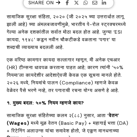
SHARE ON
सामाजिक सुरक्षा संहिता, २०२० (जी २०२५ च्या उत्तरार्धात लागू
झाली आहे) च्या अंमलबजावणीमुळे, भारतीय पे-रोल स्ट्रक्चरमध्ये
गेल्या अनेक दशकांतील सर्वात मोठा बदल होत आहे. जुन्या ‘ESI
कायदा, १९४८’ कडून नवीन चौकटीकडे वळताना ‘पगार’ या
शब्दाची व्याख्याच बदलली आहे.
एक वरिष्ठ कामगार कायदा सल्लागार म्हणून, मी अनेक एचआर
(HR) टीम्सना धावपळ करताना पाहत आहे; कारण त्यांनी ‘५०%
नियमा’ला कायदेशीर आदेशाऐवजी केवळ एक सूचना मानले होते.
२०२६ मध्ये, नियमांचे पालन (Compliance) म्हणजे केवळ
वेळेवर पैसे भरणे नव्हे, तर पगाराची रचना योग्य असणे हे आहे.
१. मुख्य बदल: ५०% नियम म्हणजे काय?
सामाजिक सुरक्षा संहितेच्या कलम २(८८) नुसार, आता
‘वेतन’
(Wages)
मध्ये मूळ वेतन (Basic Pay) + महागाई भत्ता (DA)
+ रिटेनिंग अलाउन्स यांचा समावेश होतो, जे एकूण मानधनाच्या