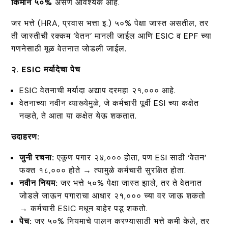
किमान ५०%
असणे आवश्यक आहे.
जर भत्ते (HRA, प्रवास भत्ता इ.) ५०% पेक्षा जास्त असतील, तर
ती जास्तीची रक्कम ‘वेतन’ मानली जाईल आणि ESIC व EPF च्या
गणनेसाठी मूळ वेतनात जोडली जाईल.
२. ESIC मर्यादेचा पेच
ESIC वेतनाची मर्यादा अद्याप दरमहा ₹२१,००० आहे.
वेतनाच्या नवीन व्याख्येमुळे, जे कर्मचारी पूर्वी ESI च्या कक्षेत
नव्हते, ते आता या कक्षेत येऊ शकतात.
उदाहरण:
जुनी रचना:
एकूण पगार ₹२४,००० होता, पण ESI साठी ‘वेतन’
फक्त ₹१८,००० होते → त्यामुळे कर्मचारी सुरक्षित होता.
नवीन नियम:
जर भत्ते ५०% पेक्षा जास्त झाले, तर ते वेतनात
जोडले जाऊन पगाराचा आधार ₹२१,००० च्या वर जाऊ शकतो
→ कर्मचारी ESIC मधून बाहेर पडू शकतो.
पेच:
जर ५०% नियमाचे पालन करण्यासाठी भत्ते कमी केले, तर