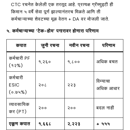
CTC रचनेत केलेली एक तरतूद आहे. प्रत्यक्ष ग्रॅच्युइटी ही
किमान ५ वर्षे सेवा पूर्ण झाल्यानंतरच मिळते आणि ती
कर्मचाऱ्याच्या शेवटच्या मूळ वेतन + DA वर मोजली जाते.
५. कर्मचाऱ्याच्या ‘टेक-होम’ पगारावर होणारा परिणाम
कपात
जुनी रचना
नवीन रचना
परिणाम
कर्मचारी PF
₹१,२६०
₹१,८००
अधिक बचत
(१२%)
कर्मचारी
विम्याचा
ESIC
₹२०८
₹२२३
अधिक आधार
(०.७५%)
व्यावसायिक
₹२००
₹२००
बदल नाही
कर (PT)
एकूण कपात
₹१,६६८
₹२,२२३
+ ₹५५५