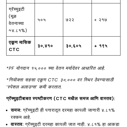
ग्रॅच्युइटी
(मूळ
₹५०५
₹७२२
+ ₹२१७
वेतनाच्या
≈४.८१%)
एकूण मासिक
₹३०,४१०
₹३०,६०५
+ ₹१९५
CTC
*PF योगदान ₹१५,००० च्या वेतन मर्यादेवर आधारित आहे.
*नियोक्ता सहसा एकूण CTC ₹३०,००० वर स्थिर ठेवण्यासाठी
‘स्पेशल अलाउन्स’ कमी करतात.
ग्रॅच्युइटीबाबत स्पष्टीकरण (CTC मधील समज आणि वास्तव):
समज:
ग्रॅच्युइटी ही पगारातून दरमहा कापली जाणारी ४.८१%
रक्कम आहे.
वास्तव:
ग्रॅच्युइटी दरमहा कापली जात नाही. ४.८१% हा आकडा