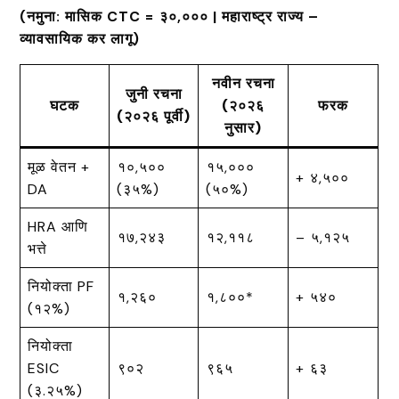
(नमुना: मासिक CTC = ₹३०,००० | महाराष्ट्र राज्य –
व्यावसायिक कर लागू)
नवीन रचना
जुनी रचना
घटक
(२०२६
फरक
(२०२६ पूर्वी)
नुसार)
मूळ वेतन +
₹१०,५००
₹१५,०००
+ ₹४,५००
DA
(३५%)
(५०%)
HRA आणि
₹१७,२४३
₹१२,११८
– ₹५,१२५
भत्ते
नियोक्ता PF
₹१,२६०
₹१,८००*
+ ₹५४०
(१२%)
नियोक्ता
ESIC
₹९०२
₹९६५
+ ₹६३
(३.२५%)