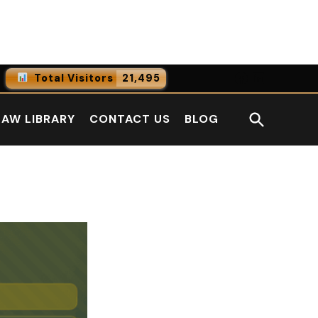
Facebook
LinkedI
Total Visitors
21,495
0
Online Users
Open
LAW LIBRARY
CONTACT US
BLOG
0
Today
Search
0
Yesterday