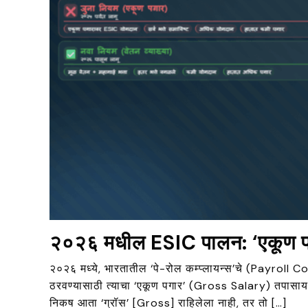
२०२६ मधील ESIC पालन: ‘एकूण पगारा
२०२६ मध्ये, भारतातील ‘पे-रोल कम्प्लायन्स’चे (Payroll C
ठरवण्यासाठी त्याचा ‘एकूण पगार’ (Gross Salary) तपासायचे. म
निकष आता ‘ग्रॉस’ [Gross] राहिलेला नाही, तर तो […]