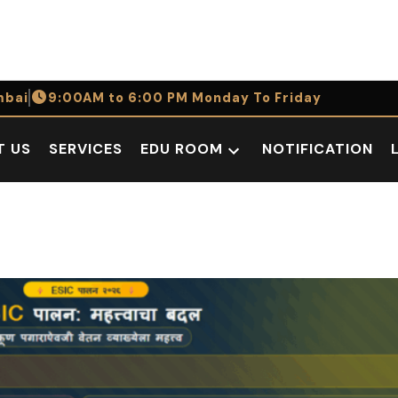
bai
9:00AM to 6:00 PM Monday To Friday
T US
SERVICES
EDU ROOM
NOTIFICATION
Open
dropdown
menu