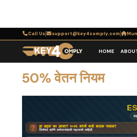
Call Us
support@key4comply.com
Mum
HOME
ABOU
50% वेतन नियम