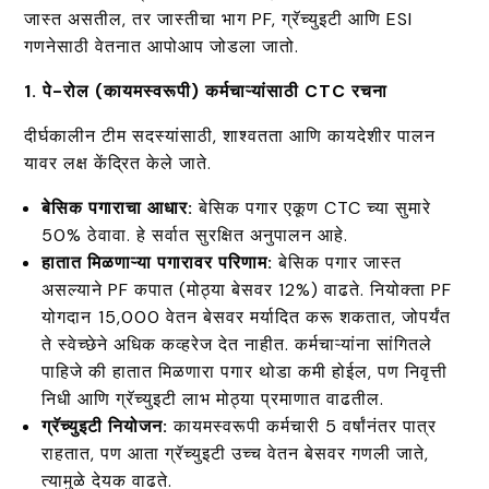
जास्त असतील, तर जास्तीचा भाग PF, ग्रॅच्युइटी आणि ESI
गणनेसाठी वेतनात आपोआप जोडला जातो.
1. पे-रोल (कायमस्वरूपी) कर्मचाऱ्यांसाठी CTC रचना
दीर्घकालीन टीम सदस्यांसाठी, शाश्वतता आणि कायदेशीर पालन
यावर लक्ष केंद्रित केले जाते.
बेसिक पगाराचा आधार:
बेसिक पगार एकूण CTC च्या सुमारे
50% ठेवावा. हे सर्वात सुरक्षित अनुपालन आहे.
हातात मिळणाऱ्या पगारावर परिणाम:
बेसिक पगार जास्त
असल्याने PF कपात (मोठ्या बेसवर 12%) वाढते. नियोक्ता PF
योगदान ₹15,000 वेतन बेसवर मर्यादित करू शकतात, जोपर्यंत
ते स्वेच्छेने अधिक कव्हरेज देत नाहीत. कर्मचाऱ्यांना सांगितले
पाहिजे की हातात मिळणारा पगार थोडा कमी होईल, पण निवृत्ती
निधी आणि ग्रॅच्युइटी लाभ मोठ्या प्रमाणात वाढतील.
ग्रॅच्युइटी नियोजन:
कायमस्वरूपी कर्मचारी 5 वर्षांनंतर पात्र
राहतात, पण आता ग्रॅच्युइटी उच्च वेतन बेसवर गणली जाते,
त्यामुळे देयक वाढते.