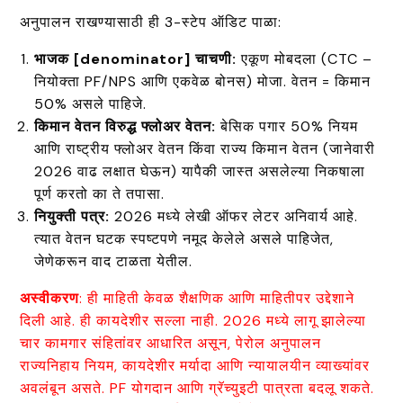
अनुपालन राखण्यासाठी ही 3-स्टेप ऑडिट पाळा:
भाजक
[denominator]
चाचणी
:
एकूण मोबदला (CTC –
नियोक्ता PF/NPS आणि एकवेळ बोनस) मोजा. वेतन = किमान
50% असले पाहिजे.
किमान वेतन विरुद्ध फ्लोअर वेतन:
बेसिक पगार 50% नियम
आणि राष्ट्रीय फ्लोअर वेतन किंवा राज्य किमान वेतन (जानेवारी
2026 वाढ लक्षात घेऊन) यापैकी जास्त असलेल्या निकषाला
पूर्ण करतो का ते तपासा.
नियुक्ती पत्र:
2026 मध्ये लेखी ऑफर लेटर अनिवार्य आहे.
त्यात वेतन घटक स्पष्टपणे नमूद केलेले असले पाहिजेत,
जेणेकरून वाद टाळता येतील.
अस्वीकरण
: ही माहिती केवळ शैक्षणिक आणि माहितीपर उद्देशाने
दिली आहे. ही कायदेशीर सल्ला नाही. 2026 मध्ये लागू झालेल्या
चार कामगार संहितांवर आधारित असून, पेरोल अनुपालन
राज्यनिहाय नियम, कायदेशीर मर्यादा आणि न्यायालयीन व्याख्यांवर
अवलंबून असते. PF योगदान आणि ग्रॅच्युइटी पात्रता बदलू शकते.