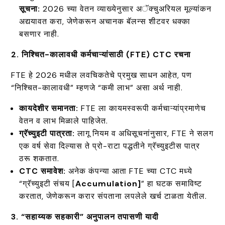
सूचना:
2026 च्या वेतन व्याख्येनुसार अॅक्चुअरियल मूल्यांकन
अद्ययावत करा, जेणेकरून अचानक बॅलन्स शीटवर धक्का
बसणार नाही.
2. निश्चित-कालावधी कर्मचाऱ्यांसाठी (FTE) CTC रचना
FTE हे 2026 मधील लवचिकतेचे प्रमुख साधन आहेत, पण
“निश्चित-कालावधी” म्हणजे “कमी लाभ” असा अर्थ नाही.
कायदेशीर समानता:
FTE ला कायमस्वरूपी कर्मचाऱ्यांप्रमाणेच
वेतन व लाभ मिळाले पाहिजेत.
ग्रॅच्युइटी पात्रता:
लागू नियम व अधिसूचनांनुसार, FTE ने सलग
एक वर्ष सेवा दिल्यास ते प्रो-राटा पद्धतीने ग्रॅच्युइटीस पात्र
ठरू शकतात.
CTC समावेश:
अनेक कंपन्या आता FTE च्या CTC मध्ये
“ग्रॅच्युइटी संचय [
Accumulation]
” हा घटक समाविष्ट
करतात, जेणेकरून करार संपताना लपलेले खर्च टाळता येतील.
3. “सहाय्यक सहकारी” अनुपालन तपासणी यादी